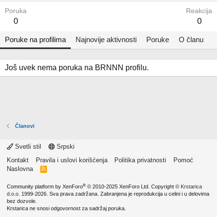
Poruka
Reakcija
0
0
Poruke na profilima
Najnovije aktivnosti
Poruke
O članu
Još uvek nema poruka na BRNNN profilu.
Članovi
Svetli stil
Srpski
Kontakt
Pravila i uslovi korišćenja
Politika privatnosti
Pomoć
Naslovna
R
S
S
®
Community platform by XenForo
© 2010-2025 XenForo Ltd.
Copyright ©
Krstarica
d.o.o.
1999-2026. Sva prava zadržana. Zabranjena je reprodukcija u celini i u delovima
bez dozvole.
Krstarica ne snosi odgovornost za sadržaj poruka.