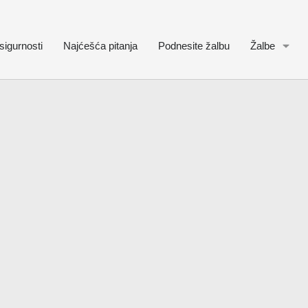
sigurnosti
Najćešća pitanja
Podnesite žalbu
Žalbe