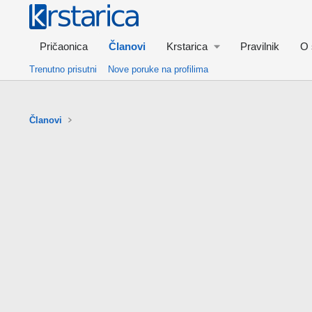
Pričaonica
Članovi
Krstarica
Pravilnik
O 
Trenutno prisutni
Nove poruke na profilima
Članovi