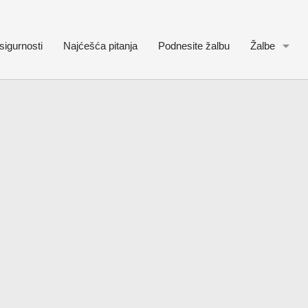
sigurnosti
Najćešća pitanja
Podnesite žalbu
Žalbe