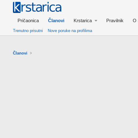
Pričaonica
Članovi
Krstarica
Pravilnik
O 
Trenutno prisutni
Nove poruke na profilima
Članovi