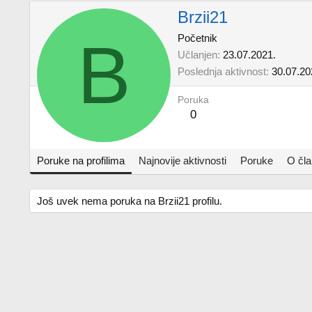
Brzii21
B
Početnik
Učlanjen
23.07.2021.
Poslednja aktivnost
30.07.20
Poruka
0
Poruke na profilima
Najnovije aktivnosti
Poruke
O čl
Još uvek nema poruka na Brzii21 profilu.