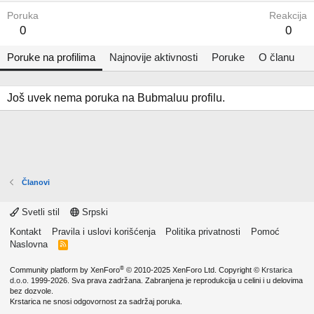
Poruka
Reakcija
0
0
Poruke na profilima
Najnovije aktivnosti
Poruke
O članu
Još uvek nema poruka na Bubmaluu profilu.
Članovi
Svetli stil
Srpski
Kontakt
Pravila i uslovi korišćenja
Politika privatnosti
Pomoć
Naslovna
R
S
S
®
Community platform by XenForo
© 2010-2025 XenForo Ltd.
Copyright ©
Krstarica
d.o.o.
1999-2026. Sva prava zadržana. Zabranjena je reprodukcija u celini i u delovima
bez dozvole.
Krstarica ne snosi odgovornost za sadržaj poruka.