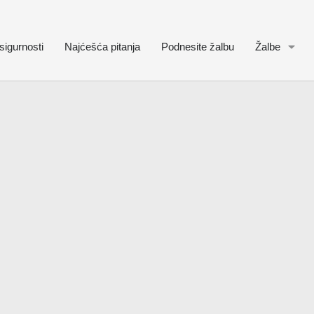
sigurnosti
Najćešća pitanja
Podnesite žalbu
Žalbe