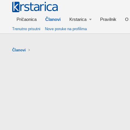
Pričaonica
Članovi
Krstarica
Pravilnik
O 
Trenutno prisutni
Nove poruke na profilima
Članovi