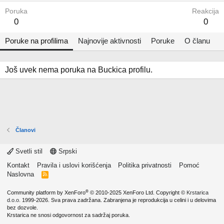
Poruka
Reakcija
0
0
Poruke na profilima
Najnovije aktivnosti
Poruke
O članu
Još uvek nema poruka na Buckica profilu.
Članovi
Svetli stil
Srpski
Kontakt
Pravila i uslovi korišćenja
Politika privatnosti
Pomoć
Naslovna
R
S
S
®
Community platform by XenForo
© 2010-2025 XenForo Ltd.
Copyright ©
Krstarica
d.o.o.
1999-2026. Sva prava zadržana. Zabranjena je reprodukcija u celini i u delovima
bez dozvole.
Krstarica ne snosi odgovornost za sadržaj poruka.