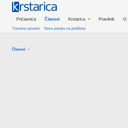
Pričaonica
Članovi
Krstarica
Pravilnik
O 
Trenutno prisutni
Nove poruke na profilima
Članovi