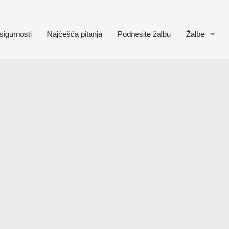
sigurnosti
Najćešća pitanja
Podnesite žalbu
Žalbe