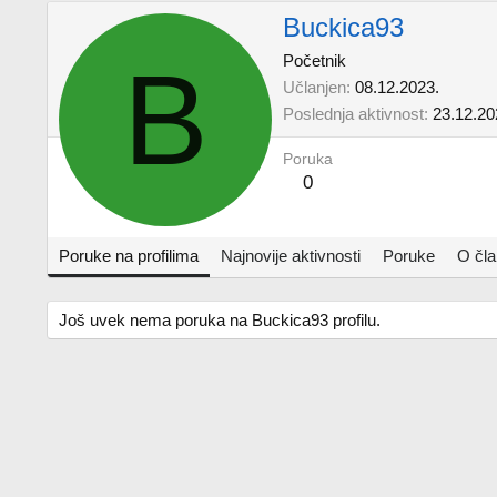
Buckica93
B
Početnik
Učlanjen
08.12.2023.
Poslednja aktivnost
23.12.20
Poruka
0
Poruke na profilima
Najnovije aktivnosti
Poruke
O čl
Još uvek nema poruka na Buckica93 profilu.