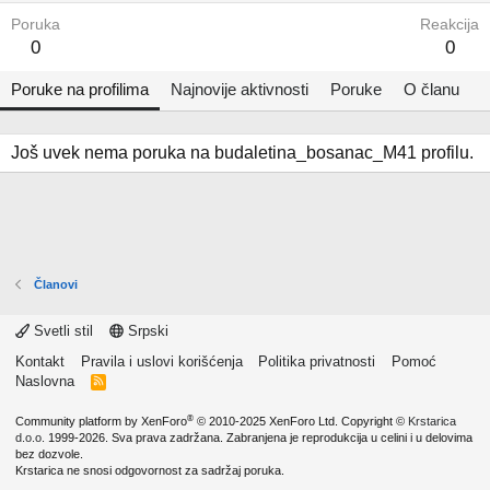
Poruka
Reakcija
0
0
Poruke na profilima
Najnovije aktivnosti
Poruke
O članu
Još uvek nema poruka na budaletina_bosanac_M41 profilu.
Članovi
Svetli stil
Srpski
Kontakt
Pravila i uslovi korišćenja
Politika privatnosti
Pomoć
Naslovna
R
S
S
®
Community platform by XenForo
© 2010-2025 XenForo Ltd.
Copyright ©
Krstarica
d.o.o.
1999-2026. Sva prava zadržana. Zabranjena je reprodukcija u celini i u delovima
bez dozvole.
Krstarica ne snosi odgovornost za sadržaj poruka.