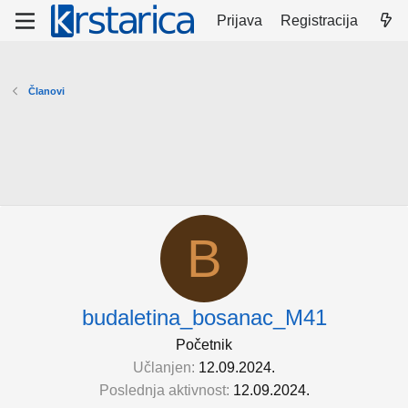
Prijava
Registracija
Članovi
B
budaletina_bosanac_M41
Početnik
Učlanjen
12.09.2024.
Poslednja aktivnost
12.09.2024.