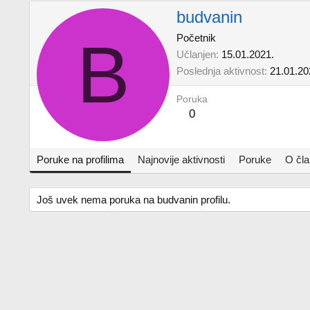
budvanin
B
Početnik
Učlanjen
15.01.2021.
Poslednja aktivnost
21.01.20
Poruka
0
Poruke na profilima
Najnovije aktivnosti
Poruke
O čl
Još uvek nema poruka na budvanin profilu.