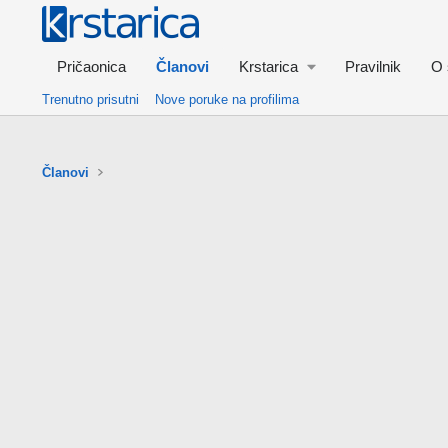
Pričaonica
Članovi
Krstarica
Pravilnik
O 
Trenutno prisutni
Nove poruke na profilima
Članovi