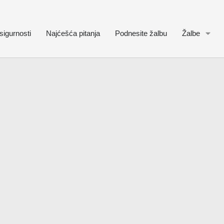
sigurnosti
Najćešća pitanja
Podnesite žalbu
Žalbe