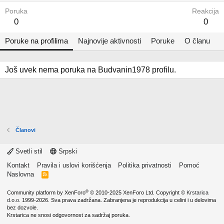
Poruka
Reakcija
0
0
Poruke na profilima
Najnovije aktivnosti
Poruke
O članu
Još uvek nema poruka na Budvanin1978 profilu.
Članovi
Svetli stil
Srpski
Kontakt
Pravila i uslovi korišćenja
Politika privatnosti
Pomoć
Naslovna
R
S
S
®
Community platform by XenForo
© 2010-2025 XenForo Ltd.
Copyright ©
Krstarica
d.o.o.
1999-2026. Sva prava zadržana. Zabranjena je reprodukcija u celini i u delovima
bez dozvole.
Krstarica ne snosi odgovornost za sadržaj poruka.