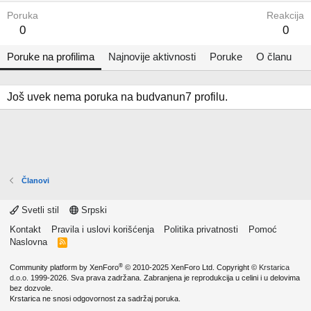
Poruka
Reakcija
0
0
Poruke na profilima
Najnovije aktivnosti
Poruke
O članu
Još uvek nema poruka na budvanun7 profilu.
Članovi
Svetli stil
Srpski
Kontakt
Pravila i uslovi korišćenja
Politika privatnosti
Pomoć
Naslovna
R
S
S
®
Community platform by XenForo
© 2010-2025 XenForo Ltd.
Copyright ©
Krstarica
d.o.o.
1999-2026. Sva prava zadržana. Zabranjena je reprodukcija u celini i u delovima
bez dozvole.
Krstarica ne snosi odgovornost za sadržaj poruka.