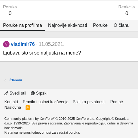
Poruka
Reakcija
0
0
Poruke na profilima
Najnovije aktivnosti
Poruke
O članu
vladimir76
11.05.2021.
V
Ljubavi, sto si se naljutila na mene?
Članovi
Svetli stil
Srpski
Kontakt
Pravila i uslovi korišćenja
Politika privatnosti
Pomoć
Naslovna
R
S
S
®
Community platform by XenForo
© 2010-2025 XenForo Ltd.
Copyright ©
Krstarica
d.o.o.
1999-2026. Sva prava zadržana. Zabranjena je reprodukcija u celini i u delovima
bez dozvole.
Krstarica ne snosi odgovornost za sadržaj poruka.