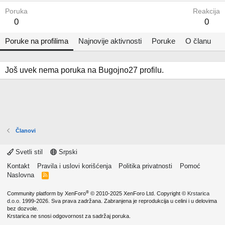
Poruka
Reakcija
0
0
Poruke na profilima
Najnovije aktivnosti
Poruke
O članu
Još uvek nema poruka na Bugojno27 profilu.
Članovi
Svetli stil
Srpski
Kontakt
Pravila i uslovi korišćenja
Politika privatnosti
Pomoć
Naslovna
R
S
S
®
Community platform by XenForo
© 2010-2025 XenForo Ltd.
Copyright ©
Krstarica
d.o.o.
1999-2026. Sva prava zadržana. Zabranjena je reprodukcija u celini i u delovima
bez dozvole.
Krstarica ne snosi odgovornost za sadržaj poruka.