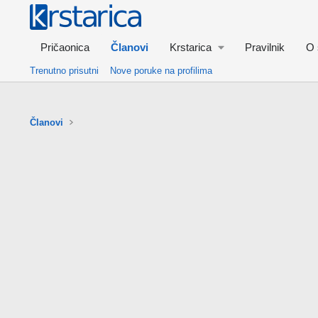
Pričaonica
Članovi
Krstarica
Pravilnik
O 
Trenutno prisutni
Nove poruke na profilima
Članovi