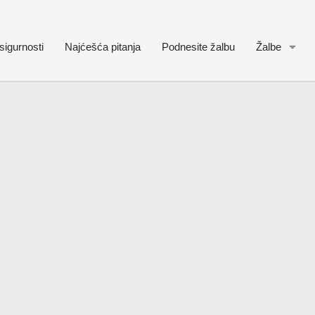
sigurnosti
Najćešća pitanja
Podnesite žalbu
Žalbe