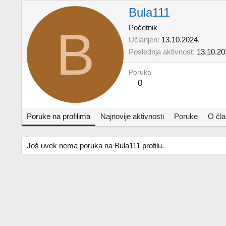
Bula111
B
Početnik
Učlanjen
13.10.2024.
Poslednja aktivnost
13.10.20
Poruka
0
Poruke na profilima
Najnovije aktivnosti
Poruke
O čl
Još uvek nema poruka na Bula111 profilu.