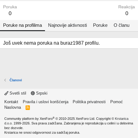
Poruka
Reakcija
0
0
Poruke na profilima
Najnovije aktivnosti
Poruke
O članu
Još uvek nema poruka na buraz1987 profilu.
Članovi
Svetli stil
Srpski
Kontakt
Pravila i uslovi korišćenja
Politika privatnosti
Pomoć
Naslovna
R
S
S
®
Community platform by XenForo
© 2010-2025 XenForo Ltd.
Copyright ©
Krstarica
d.o.o.
1999-2026. Sva prava zadržana. Zabranjena je reprodukcija u celini i u delovima
bez dozvole.
Krstarica ne snosi odgovornost za sadržaj poruka.