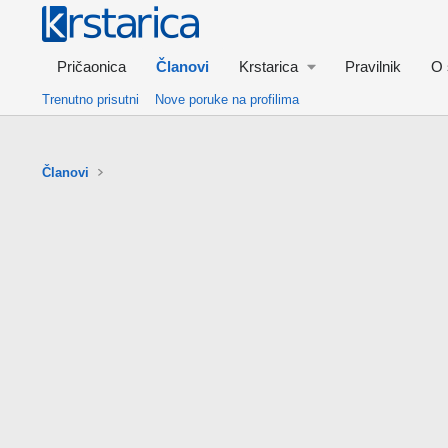
Pričaonica
Članovi
Krstarica
Pravilnik
O 
Trenutno prisutni
Nove poruke na profilima
Članovi