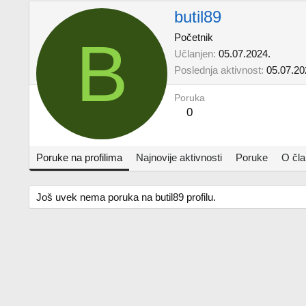
butil89
B
Početnik
Učlanjen
05.07.2024.
Poslednja aktivnost
05.07.20
Poruka
0
Poruke na profilima
Najnovije aktivnosti
Poruke
O čl
Još uvek nema poruka na butil89 profilu.