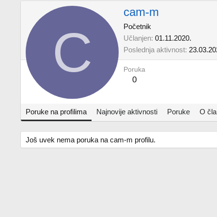
cam-m
C
Početnik
Učlanjen
01.11.2020.
Poslednja aktivnost
23.03.20
Poruka
0
Poruke na profilima
Najnovije aktivnosti
Poruke
O čl
Još uvek nema poruka na cam-m profilu.