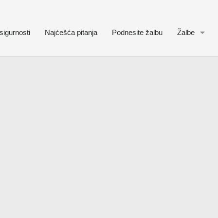
sigurnosti
Najćešća pitanja
Podnesite žalbu
Žalbe