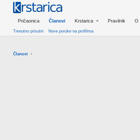
Pričaonica
Članovi
Krstarica
Pravilnik
O 
Trenutno prisutni
Nove poruke na profilima
Članovi