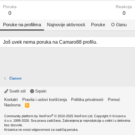
Poruka
Reakcija
0
0
Poruke na profilima
Najnovije aktivnosti
Poruke
O članu
Još uvek nema poruka na Camaro88 profilu.
Članovi
Svetli stil
Srpski
Kontakt
Pravila i uslovi korišćenja
Politika privatnosti
Pomoć
Naslovna
R
S
S
®
Community platform by XenForo
© 2010-2025 XenForo Ltd.
Copyright ©
Krstarica
d.o.o.
1999-2026. Sva prava zadržana. Zabranjena je reprodukcija u celini i u delovima
bez dozvole.
Krstarica ne snosi odgovornost za sadržaj poruka.