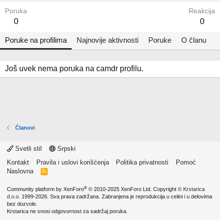
Poruka
Reakcija
0
0
Poruke na profilima
Najnovije aktivnosti
Poruke
O članu
Još uvek nema poruka na camdr profilu.
Članovi
Svetli stil
Srpski
Kontakt
Pravila i uslovi korišćenja
Politika privatnosti
Pomoć
Naslovna
R
S
S
®
Community platform by XenForo
© 2010-2025 XenForo Ltd.
Copyright ©
Krstarica
d.o.o.
1999-2026. Sva prava zadržana. Zabranjena je reprodukcija u celini i u delovima
bez dozvole.
Krstarica ne snosi odgovornost za sadržaj poruka.