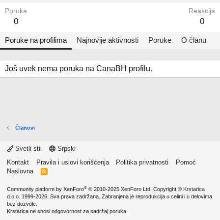
Poruka
Reakcija
0
0
Poruke na profilima
Najnovije aktivnosti
Poruke
O članu
Još uvek nema poruka na CanaBH profilu.
Članovi
Svetli stil
Srpski
Kontakt
Pravila i uslovi korišćenja
Politika privatnosti
Pomoć
Naslovna
R
S
S
®
Community platform by XenForo
© 2010-2025 XenForo Ltd.
Copyright ©
Krstarica
d.o.o.
1999-2026. Sva prava zadržana. Zabranjena je reprodukcija u celini i u delovima
bez dozvole.
Krstarica ne snosi odgovornost za sadržaj poruka.