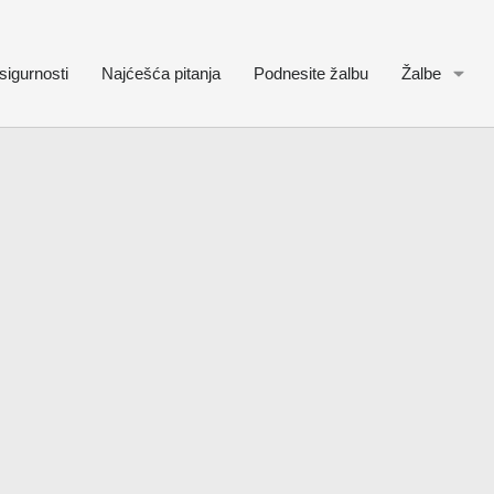
sigurnosti
Najćešća pitanja
Podnesite žalbu
Žalbe