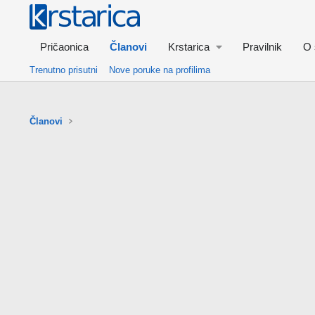
Pričaonica
Članovi
Krstarica
Pravilnik
O 
Trenutno prisutni
Nove poruke na profilima
Članovi