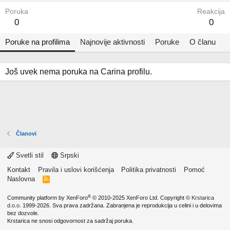
Poruka
Reakcija
0
0
Poruke na profilima
Najnovije aktivnosti
Poruke
O članu
Još uvek nema poruka na Carina profilu.
Članovi
Svetli stil
Srpski
Kontakt
Pravila i uslovi korišćenja
Politika privatnosti
Pomoć
Naslovna
R
S
S
®
Community platform by XenForo
© 2010-2025 XenForo Ltd.
Copyright ©
Krstarica
d.o.o.
1999-2026. Sva prava zadržana. Zabranjena je reprodukcija u celini i u delovima
bez dozvole.
Krstarica ne snosi odgovornost za sadržaj poruka.