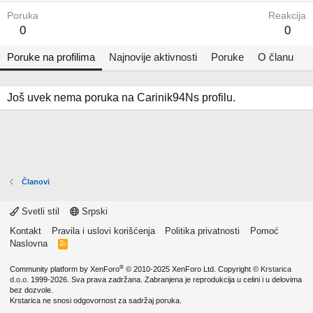
Poruka
Reakcija
0
0
Poruke na profilima
Najnovije aktivnosti
Poruke
O članu
Još uvek nema poruka na Carinik94Ns profilu.
Članovi
Svetli stil
Srpski
Kontakt
Pravila i uslovi korišćenja
Politika privatnosti
Pomoć
Naslovna
R
S
S
®
Community platform by XenForo
© 2010-2025 XenForo Ltd.
Copyright ©
Krstarica
d.o.o.
1999-2026. Sva prava zadržana. Zabranjena je reprodukcija u celini i u delovima
bez dozvole.
Krstarica ne snosi odgovornost za sadržaj poruka.