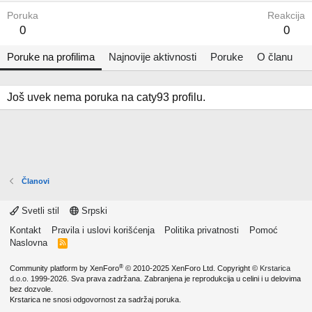
Poruka
Reakcija
0
0
Poruke na profilima
Najnovije aktivnosti
Poruke
O članu
Još uvek nema poruka na caty93 profilu.
Članovi
Svetli stil
Srpski
Kontakt
Pravila i uslovi korišćenja
Politika privatnosti
Pomoć
Naslovna
R
S
S
®
Community platform by XenForo
© 2010-2025 XenForo Ltd.
Copyright ©
Krstarica
d.o.o.
1999-2026. Sva prava zadržana. Zabranjena je reprodukcija u celini i u delovima
bez dozvole.
Krstarica ne snosi odgovornost za sadržaj poruka.