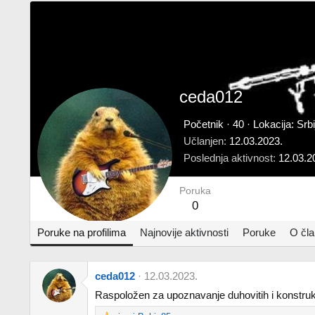
ceda012
Početnik
·
40
·
Lokacija:
Srb
Učlanjen
12.03.2023.
Poslednja aktivnost
12.03.2
Poruka
0
Poruke na profilima
Najnovije aktivnosti
Poruke
O čl
ceda012
12.03.2023.
Raspoložen za upoznavanje duhovitih i konstrukti