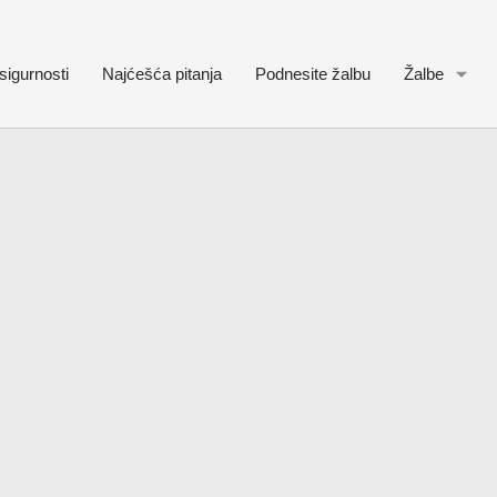
sigurnosti
Najćešća pitanja
Podnesite žalbu
Žalbe