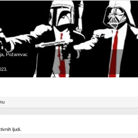
ija, Požarevac
023.
anu
vnih ljudi.