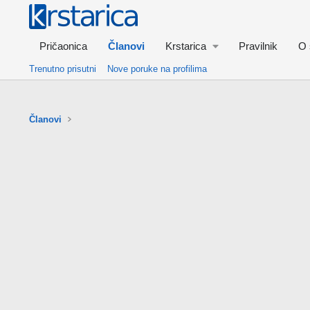
Pričaonica
Članovi
Krstarica
Pravilnik
O 
Trenutno prisutni
Nove poruke na profilima
Članovi