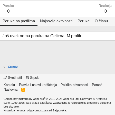
Poruka
Reakcija
0
0
Poruke na profilima
Najnovije aktivnosti
Poruke
O članu
Još uvek nema poruka na Celicna_M profilu.
Članovi
Svetli stil
Srpski
Kontakt
Pravila i uslovi korišćenja
Politika privatnosti
Pomoć
Naslovna
R
S
S
®
Community platform by XenForo
© 2010-2025 XenForo Ltd.
Copyright ©
Krstarica
d.o.o.
1999-2026. Sva prava zadržana. Zabranjena je reprodukcija u celini i u delovima
bez dozvole.
Krstarica ne snosi odgovornost za sadržaj poruka.