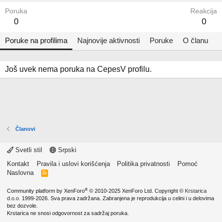
Poruka
Reakcija
0
0
Poruke na profilima
Najnovije aktivnosti
Poruke
O članu
Još uvek nema poruka na CepesV profilu.
Članovi
Svetli stil
Srpski
Kontakt
Pravila i uslovi korišćenja
Politika privatnosti
Pomoć
Naslovna
R
S
S
®
Community platform by XenForo
© 2010-2025 XenForo Ltd.
Copyright ©
Krstarica
d.o.o.
1999-2026. Sva prava zadržana. Zabranjena je reprodukcija u celini i u delovima
bez dozvole.
Krstarica ne snosi odgovornost za sadržaj poruka.