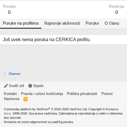
Poruka
Reakcija
0
0
Poruke na profilima
Najnovije aktivnosti
Poruke
O članu
Još uvek nema poruka na CERKICA profilu.
Članovi
Svetli stil
Srpski
Kontakt
Pravila i uslovi korišćenja
Politika privatnosti
Pomoć
Naslovna
R
S
S
®
Community platform by XenForo
© 2010-2025 XenForo Ltd.
Copyright ©
Krstarica
d.o.o.
1999-2026. Sva prava zadržana. Zabranjena je reprodukcija u celini i u delovima
bez dozvole.
Krstarica ne snosi odgovornost za sadržaj poruka.