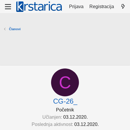
Prijava
Registracija
Članovi
C
CG-26_
Početnik
Učlanjen
03.12.2020.
Poslednja aktivnost
03.12.2020.