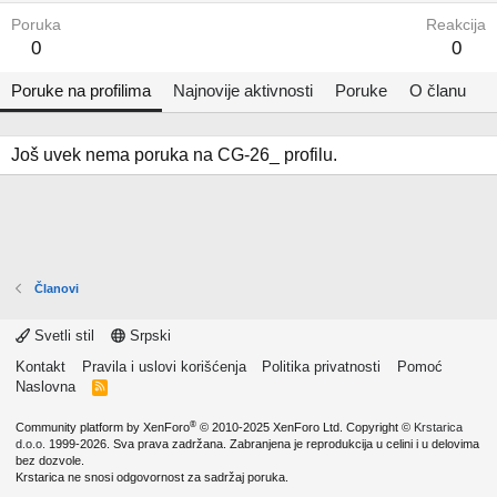
Poruka
Reakcija
0
0
Poruke na profilima
Najnovije aktivnosti
Poruke
O članu
Još uvek nema poruka na CG-26_ profilu.
Članovi
Svetli stil
Srpski
Kontakt
Pravila i uslovi korišćenja
Politika privatnosti
Pomoć
Naslovna
R
S
S
®
Community platform by XenForo
© 2010-2025 XenForo Ltd.
Copyright ©
Krstarica
d.o.o.
1999-2026. Sva prava zadržana. Zabranjena je reprodukcija u celini i u delovima
bez dozvole.
Krstarica ne snosi odgovornost za sadržaj poruka.