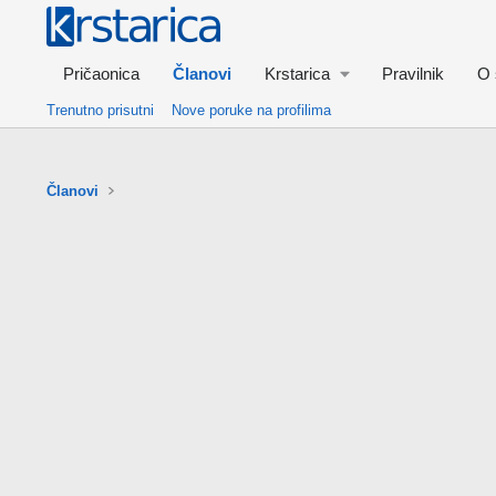
Pričaonica
Članovi
Krstarica
Pravilnik
O 
Trenutno prisutni
Nove poruke na profilima
Članovi