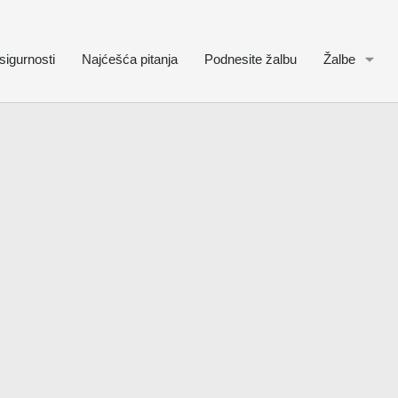
sigurnosti
Najćešća pitanja
Podnesite žalbu
Žalbe