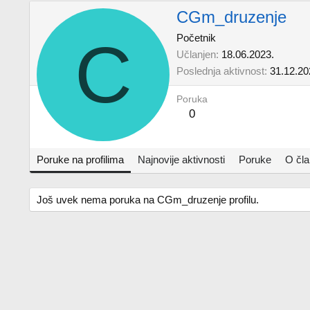
CGm_druzenje
C
Početnik
Učlanjen
18.06.2023.
Poslednja aktivnost
31.12.20
Poruka
0
Poruke na profilima
Najnovije aktivnosti
Poruke
O čl
Još uvek nema poruka na CGm_druzenje profilu.