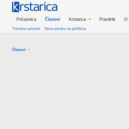
Pričaonica
Članovi
Krstarica
Pravilnik
O 
Trenutno prisutni
Nove poruke na profilima
Članovi