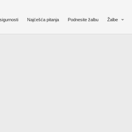
sigurnosti
Najćešća pitanja
Podnesite žalbu
Žalbe