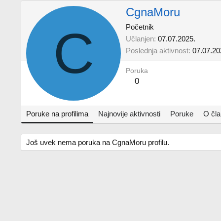
CgnaMoru
C
Početnik
Učlanjen
07.07.2025.
Poslednja aktivnost
07.07.20
Poruka
0
Poruke na profilima
Najnovije aktivnosti
Poruke
O čl
Još uvek nema poruka na CgnaMoru profilu.