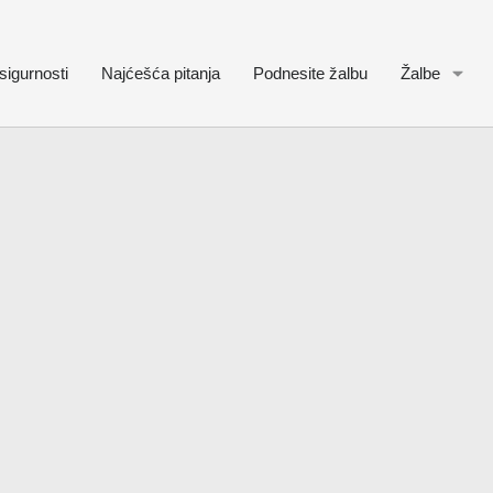
sigurnosti
Najćešća pitanja
Podnesite žalbu
Žalbe