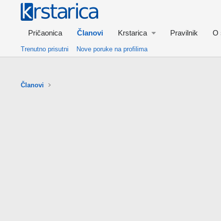
Pričaonica
Članovi
Krstarica
Pravilnik
O 
Trenutno prisutni
Nove poruke na profilima
Članovi