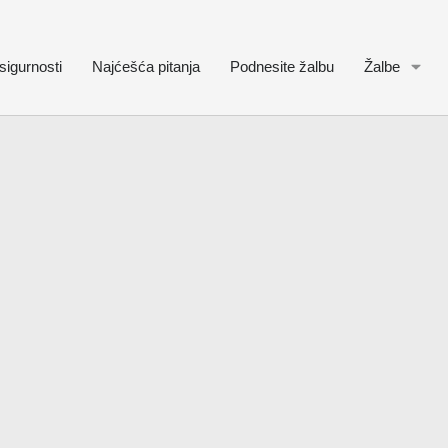
sigurnosti
Najćešća pitanja
Podnesite žalbu
Žalbe