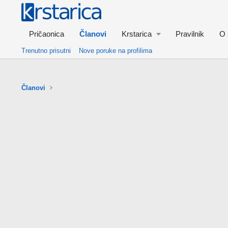
Pričaonica
Članovi
Krstarica
Pravilnik
O 
Trenutno prisutni
Nove poruke na profilima
Članovi