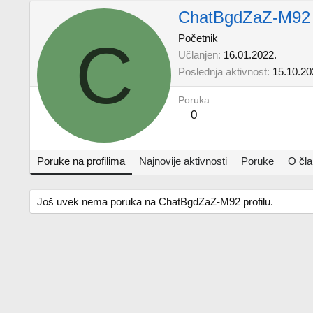
ChatBgdZaZ-M92
C
Početnik
Učlanjen
16.01.2022.
Poslednja aktivnost
15.10.20
Poruka
0
Poruke na profilima
Najnovije aktivnosti
Poruke
O čl
Još uvek nema poruka na ChatBgdZaZ-M92 profilu.