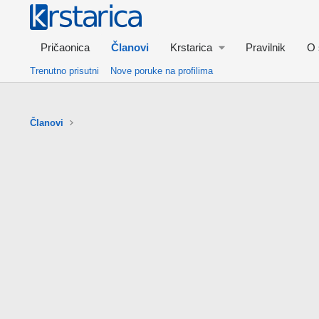
Pričaonica
Članovi
Krstarica
Pravilnik
O 
Trenutno prisutni
Nove poruke na profilima
Članovi