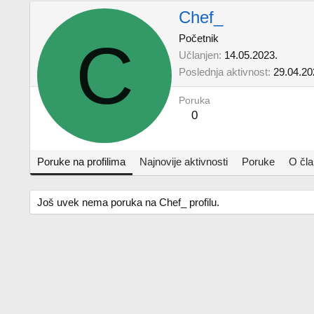
Chef_
C
Početnik
Učlanjen
14.05.2023.
Poslednja aktivnost
29.04.20
Poruka
0
Poruke na profilima
Najnovije aktivnosti
Poruke
O čl
Još uvek nema poruka na Chef_ profilu.