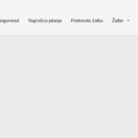
sigurnosti
Najćešća pitanja
Podnesite žalbu
Žalbe