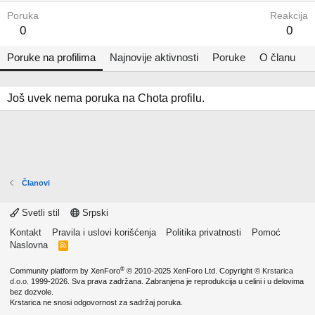
Poruka
Reakcija
0
0
Poruke na profilima
Najnovije aktivnosti
Poruke
O članu
Još uvek nema poruka na Chota profilu.
Članovi
Svetli stil
Srpski
Kontakt
Pravila i uslovi korišćenja
Politika privatnosti
Pomoć
Naslovna
R
S
S
®
Community platform by XenForo
© 2010-2025 XenForo Ltd.
Copyright ©
Krstarica
d.o.o.
1999-2026. Sva prava zadržana. Zabranjena je reprodukcija u celini i u delovima
bez dozvole.
Krstarica ne snosi odgovornost za sadržaj poruka.