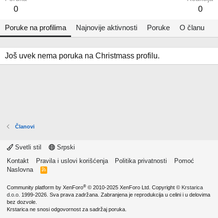
0
0
Poruke na profilima
Najnovije aktivnosti
Poruke
O članu
Još uvek nema poruka na Christmass profilu.
Članovi
Svetli stil
Srpski
Kontakt
Pravila i uslovi korišćenja
Politika privatnosti
Pomoć
Naslovna
R
S
S
®
Community platform by XenForo
© 2010-2025 XenForo Ltd.
Copyright ©
Krstarica
d.o.o.
1999-2026. Sva prava zadržana. Zabranjena je reprodukcija u celini i u delovima
bez dozvole.
Krstarica ne snosi odgovornost za sadržaj poruka.