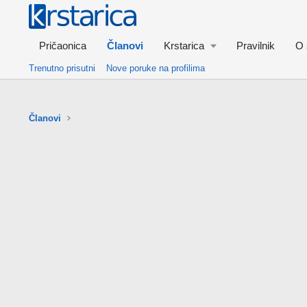
Pričaonica
Članovi
Krstarica
Pravilnik
O 
Trenutno prisutni
Nove poruke na profilima
Članovi