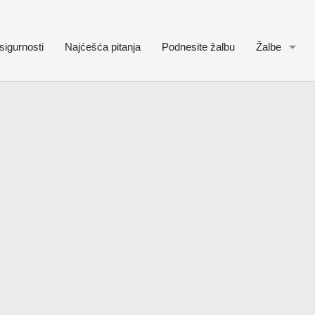
sigurnosti
Najćešća pitanja
Podnesite žalbu
Žalbe