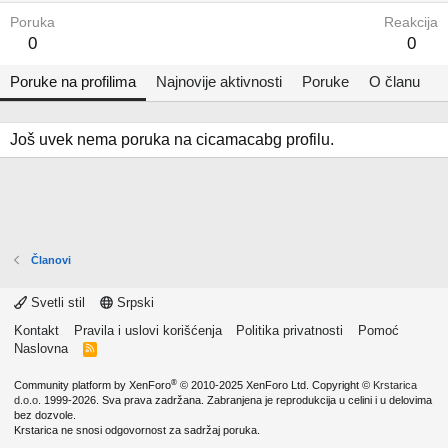
Poruka
Reakcija
0
0
Poruke na profilima
Najnovije aktivnosti
Poruke
O članu
Još uvek nema poruka na cicamacabg profilu.
Članovi
Svetli stil
Srpski
Kontakt
Pravila i uslovi korišćenja
Politika privatnosti
Pomoć
Naslovna
R
S
S
®
Community platform by XenForo
© 2010-2025 XenForo Ltd.
Copyright ©
Krstarica
d.o.o.
1999-2026. Sva prava zadržana. Zabranjena je reprodukcija u celini i u delovima
bez dozvole.
Krstarica ne snosi odgovornost za sadržaj poruka.