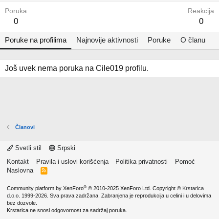
Poruka
Reakcija
0
0
Poruke na profilima
Najnovije aktivnosti
Poruke
O članu
Još uvek nema poruka na Cile019 profilu.
Članovi
Svetli stil
Srpski
Kontakt
Pravila i uslovi korišćenja
Politika privatnosti
Pomoć
Naslovna
R
S
S
®
Community platform by XenForo
© 2010-2025 XenForo Ltd.
Copyright ©
Krstarica
d.o.o.
1999-2026. Sva prava zadržana. Zabranjena je reprodukcija u celini i u delovima
bez dozvole.
Krstarica ne snosi odgovornost za sadržaj poruka.