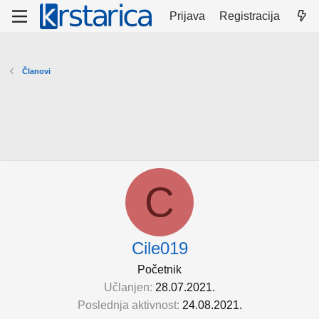
Prijava
Registracija
Članovi
C
Cile019
Početnik
Učlanjen
28.07.2021.
Poslednja aktivnost
24.08.2021.