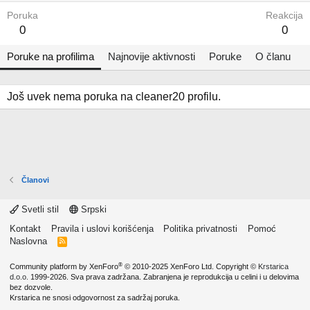
Poruka
Reakcija
0
0
Poruke na profilima
Najnovije aktivnosti
Poruke
O članu
Još uvek nema poruka na cleaner20 profilu.
Članovi
Svetli stil
Srpski
Kontakt
Pravila i uslovi korišćenja
Politika privatnosti
Pomoć
Naslovna
R
S
S
®
Community platform by XenForo
© 2010-2025 XenForo Ltd.
Copyright ©
Krstarica
d.o.o.
1999-2026. Sva prava zadržana. Zabranjena je reprodukcija u celini i u delovima
bez dozvole.
Krstarica ne snosi odgovornost za sadržaj poruka.