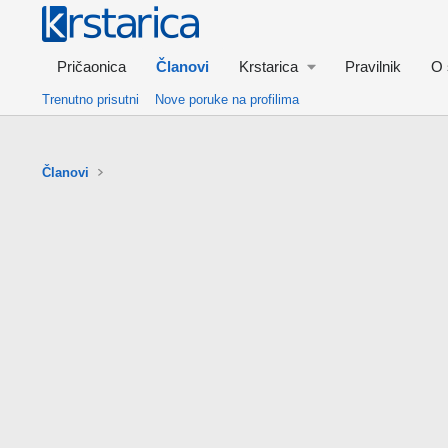
Pričaonica
Članovi
Krstarica
Pravilnik
O 
Trenutno prisutni
Nove poruke na profilima
Članovi