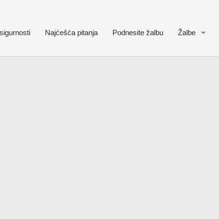
sigurnosti
Najćešća pitanja
Podnesite žalbu
Žalbe