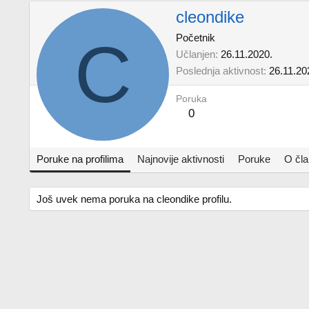
cleondike
C
Početnik
Učlanjen
26.11.2020.
Poslednja aktivnost
26.11.20
Poruka
0
Poruke na profilima
Najnovije aktivnosti
Poruke
O čl
Još uvek nema poruka na cleondike profilu.