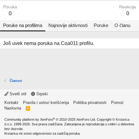
Poruka
Reakcija
0
0
Poruke na profilima
Najnovije aktivnosti
Poruke
O članu
Još uvek nema poruka na Coa011 profilu.
Članovi
Svetli stil
Srpski
Kontakt
Pravila i uslovi korišćenja
Politika privatnosti
Pomoć
Naslovna
R
S
S
®
Community platform by XenForo
© 2010-2025 XenForo Ltd.
Copyright ©
Krstarica
d.o.o.
1999-2026. Sva prava zadržana. Zabranjena je reprodukcija u celini i u delovima
bez dozvole.
Krstarica ne snosi odgovornost za sadržaj poruka.