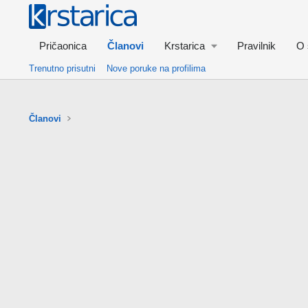
Pričaonica
Članovi
Krstarica
Pravilnik
O 
Trenutno prisutni
Nove poruke na profilima
Članovi