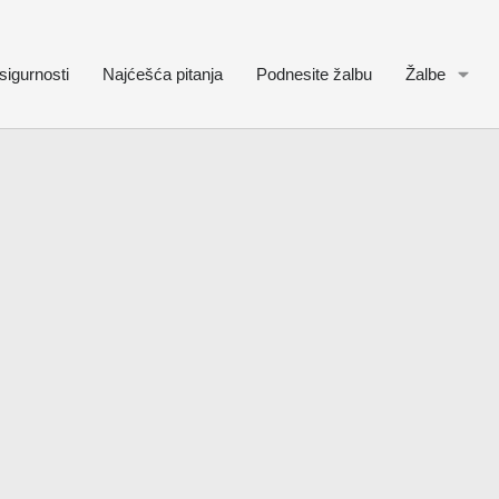
sigurnosti
Najćešća pitanja
Podnesite žalbu
Žalbe