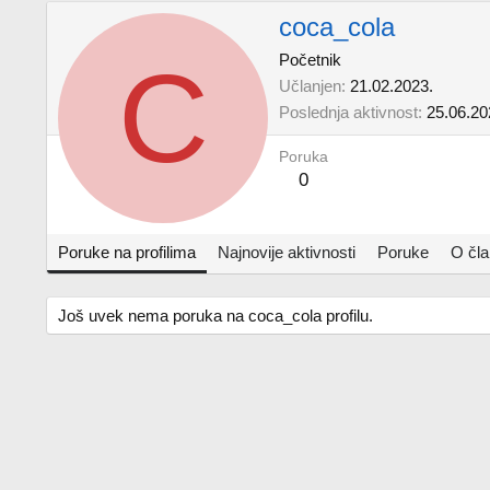
coca_cola
C
Početnik
Učlanjen
21.02.2023.
Poslednja aktivnost
25.06.20
Poruka
0
Poruke na profilima
Najnovije aktivnosti
Poruke
O čl
Još uvek nema poruka na coca_cola profilu.