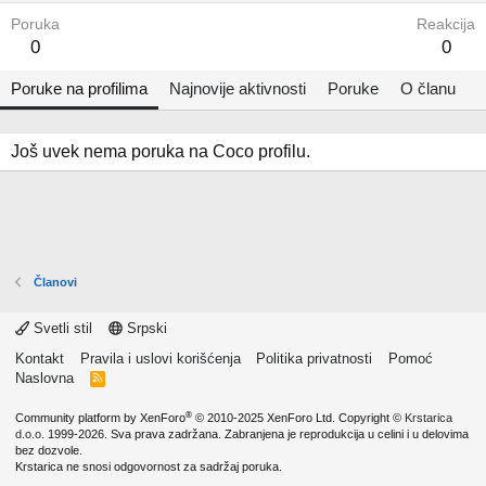
Poruka
Reakcija
0
0
Poruke na profilima
Najnovije aktivnosti
Poruke
O članu
Još uvek nema poruka na Coco profilu.
Članovi
Svetli stil
Srpski
Kontakt
Pravila i uslovi korišćenja
Politika privatnosti
Pomoć
Naslovna
R
S
S
®
Community platform by XenForo
© 2010-2025 XenForo Ltd.
Copyright ©
Krstarica
d.o.o.
1999-2026. Sva prava zadržana. Zabranjena je reprodukcija u celini i u delovima
bez dozvole.
Krstarica ne snosi odgovornost za sadržaj poruka.