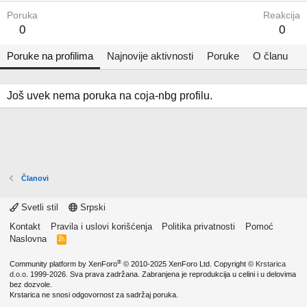
Poruka
Reakcija
0
0
Poruke na profilima
Najnovije aktivnosti
Poruke
O članu
Još uvek nema poruka na coja-nbg profilu.
Članovi
Svetli stil
Srpski
Kontakt
Pravila i uslovi korišćenja
Politika privatnosti
Pomoć
Naslovna
R
S
S
®
Community platform by XenForo
© 2010-2025 XenForo Ltd.
Copyright ©
Krstarica
d.o.o.
1999-2026. Sva prava zadržana. Zabranjena je reprodukcija u celini i u delovima
bez dozvole.
Krstarica ne snosi odgovornost za sadržaj poruka.