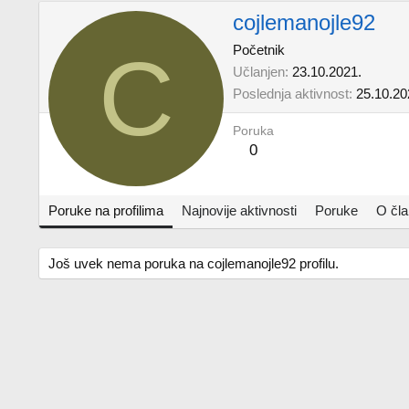
cojlemanojle92
C
Početnik
Učlanjen
23.10.2021.
Poslednja aktivnost
25.10.20
Poruka
0
Poruke na profilima
Najnovije aktivnosti
Poruke
O čl
Još uvek nema poruka na cojlemanojle92 profilu.