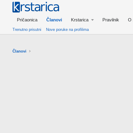
Pričaonica
Članovi
Krstarica
Pravilnik
O 
Trenutno prisutni
Nove poruke na profilima
Članovi