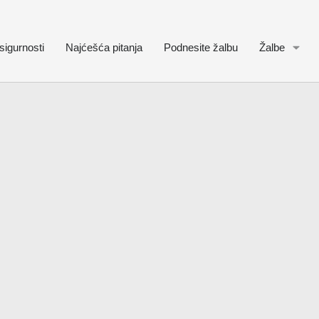
sigurnosti
Najćešća pitanja
Podnesite žalbu
Žalbe