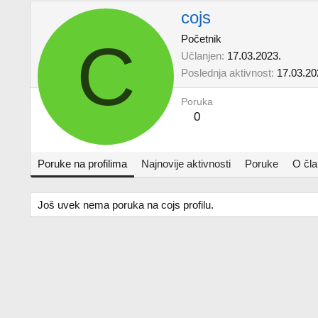
cojs
C
Početnik
Učlanjen
17.03.2023.
Poslednja aktivnost
17.03.20
Poruka
0
Poruke na profilima
Najnovije aktivnosti
Poruke
O čl
Još uvek nema poruka na cojs profilu.