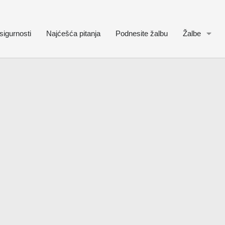
sigurnosti
Najćešća pitanja
Podnesite žalbu
Žalbe