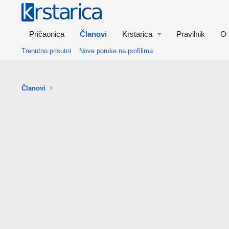
Pričaonica
Članovi
Krstarica
Pravilnik
O 
Trenutno prisutni
Nove poruke na profilima
Članovi