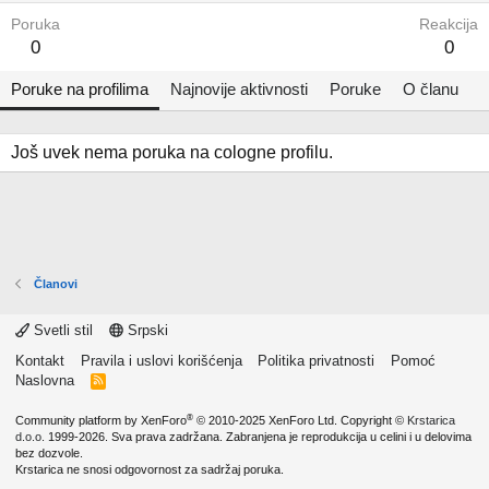
Poruka
Reakcija
0
0
Poruke na profilima
Najnovije aktivnosti
Poruke
O članu
Još uvek nema poruka na cologne profilu.
Članovi
Svetli stil
Srpski
Kontakt
Pravila i uslovi korišćenja
Politika privatnosti
Pomoć
Naslovna
R
S
S
®
Community platform by XenForo
© 2010-2025 XenForo Ltd.
Copyright ©
Krstarica
d.o.o.
1999-2026. Sva prava zadržana. Zabranjena je reprodukcija u celini i u delovima
bez dozvole.
Krstarica ne snosi odgovornost za sadržaj poruka.