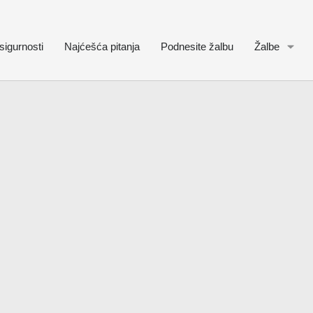
sigurnosti
Najćešća pitanja
Podnesite žalbu
Žalbe