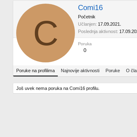
Comi16
C
Početnik
Učlanjen
17.09.2021.
Poslednja aktivnost
17.09.20
Poruka
0
Poruke na profilima
Najnovije aktivnosti
Poruke
O čl
Još uvek nema poruka na Comi16 profilu.