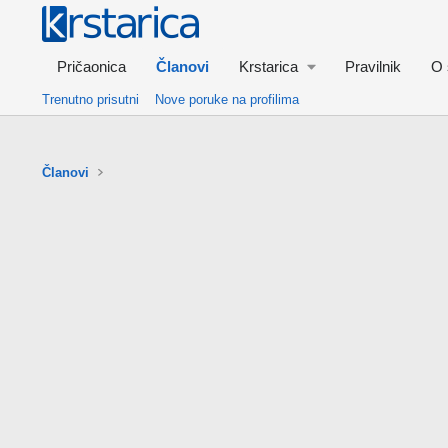
Pričaonica
Članovi
Krstarica
Pravilnik
O 
Trenutno prisutni
Nove poruke na profilima
Članovi