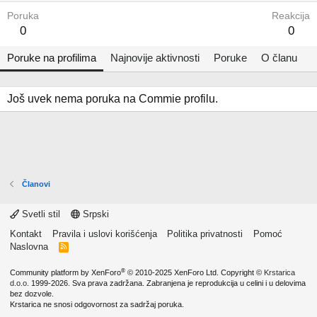
Poruka
Reakcija
0
0
Poruke na profilima
Najnovije aktivnosti
Poruke
O članu
Još uvek nema poruka na Commie profilu.
Članovi
Svetli stil
Srpski
Kontakt
Pravila i uslovi korišćenja
Politika privatnosti
Pomoć
Naslovna
R
S
S
®
Community platform by XenForo
© 2010-2025 XenForo Ltd.
Copyright ©
Krstarica
d.o.o.
1999-2026. Sva prava zadržana. Zabranjena je reprodukcija u celini i u delovima
bez dozvole.
Krstarica ne snosi odgovornost za sadržaj poruka.